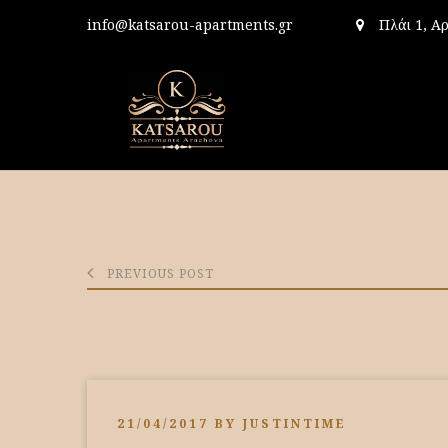
info@katsarou-apartments.gr
Πλάι 1, Α
PREVIOUS POST
21/04/2017
BY
JUSTINTIME